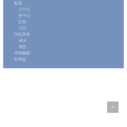
립장
외무성
연구소
단체
기타
대외관계
국내
국외
국제동향
외무성