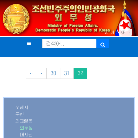
언 어 :
KP
‹‹
‹
30
31
32
첫페지
문헌
외교활동
외무성
대사관