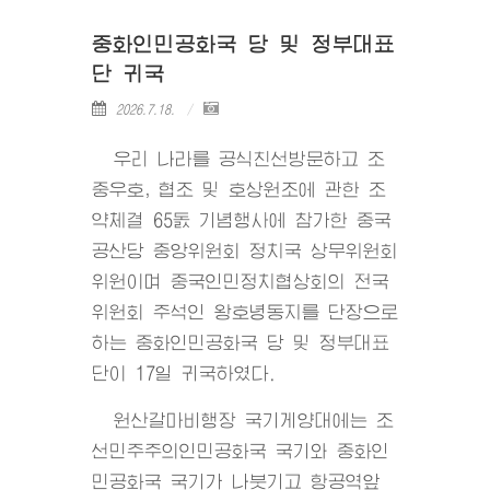
중화인민공화국 당 및 정부대표
단 귀국
2026.7.18.
우리 나라를 공식친선방문하고 조
중우호, 협조 및 호상원조에 관한 조
약체결 65돐 기념행사에 참가한 중국
공산당 중앙위원회 정치국 상무위원회
위원이며 중국인민정치협상회의 전국
위원회 주석인 왕호녕동지를 단장으로
하는 중화인민공화국 당 및 정부대표
단이 17일 귀국하였다.
원산갈마비행장 국기게양대에는 조
선민주주의인민공화국 국기와 중화인
민공화국 국기가 나붓기고 항공역앞