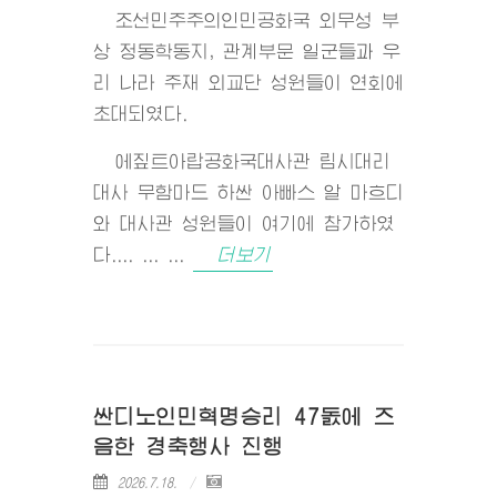
조선민주주의인민공화국 외무성 부
상 정동학동지, 관계부문 일군들과 우
리 나라 주재 외교단 성원들이 연회에
초대되였다.
에짚트아랍공화국대사관 림시대리
대사 무함마드 하싼 아빠스 알 마흐디
와 대사관 성원들이 여기에 참가하였
다.... ... ...
더보기
싼디노인민혁명승리 47돐에 즈
음한 경축행사 진행
2026.7.18.