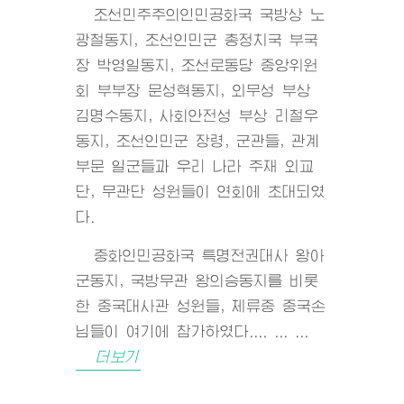
조선민주주의인민공화국 국방상 노
광철동지, 조선인민군 총정치국 부국
장 박영일동지, 조선로동당 중앙위원
회 부부장 문성혁동지, 외무성 부상
김명수동지, 사회안전성 부상 리철우
동지, 조선인민군 장령, 군관들, 관계
부문 일군들과 우리 나라 주재 외교
단, 무관단 성원들이 연회에 초대되였
다.
중화인민공화국 특명전권대사 왕아
군동지, 국방무관 왕의승동지를 비롯
한 중국대사관 성원들, 체류중 중국손
님들이 여기에 참가하였다.... ... ...
더보기