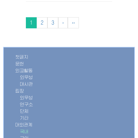
1
2
3
›
››
첫페지
문헌
외교활동
외무성
대사관
립장
외무성
연구소
단체
기타
대외관계
국내