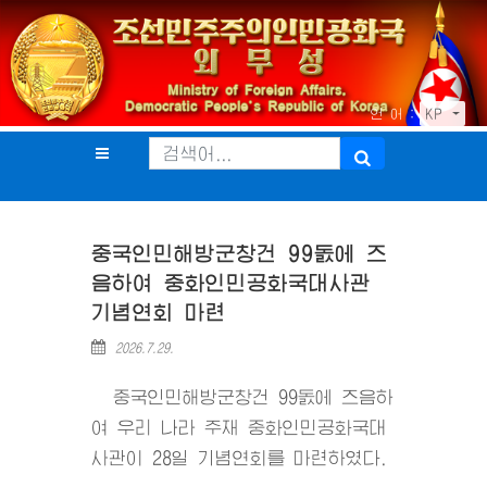
언 어 :
KP
중국인민해방군창건 99돐에 즈
음하여 중화인민공화국대사관
기념연회 마련
2026.7.29.
중국인민해방군창건 99돐에 즈음하
여 우리 나라 주재 중화인민공화국대
사관이 28일 기념연회를 마련하였다.