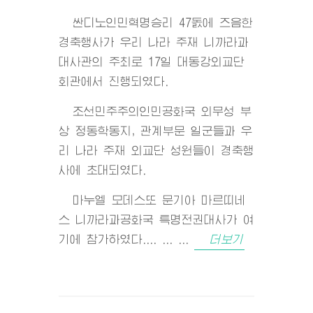
싼디노인민혁명승리 47돐에 즈음한
경축행사가 우리 나라 주재 니까라과
대사관의 주최로 17일 대동강외교단
회관에서 진행되였다.
조선민주주의인민공화국 외무성 부
상 정동학동지, 관계부문 일군들과 우
리 나라 주재 외교단 성원들이 경축행
사에 초대되였다.
마누엘 모데스또 문기아 마르띠네
스 니까라과공화국 특명전권대사가 여
기에 참가하였다.... ... ...
더보기