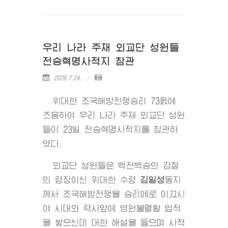
우리 나라 주재 외교단 성원들
전승혁명사적지 참관
2026.7.24.
위대한
조국해방전쟁승리 73돐에
즈음하여 우리 나라 주재 외교단 성원
들이 23일 전승혁명사적지를 참관하
였다.
외교단 성원들은 백전백승의 강철
의 령장이신
위대한
수령
김일성
동지
께서 조국해방전쟁을 승리에로 이끄시
여 시대와 력사앞에 영원불멸할 업적
을 쌓으신데 대한 해설을 들으며 사적