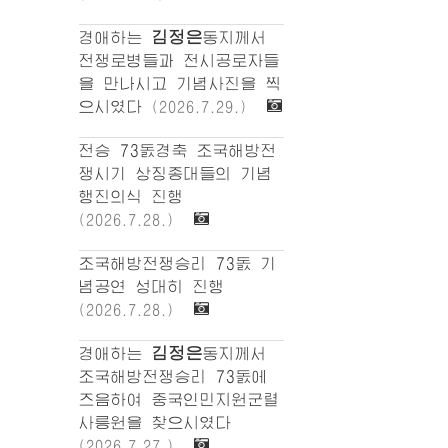
김정은
경애하는
동지
께서
전쟁로병들과 전시공로자들
을 만나시고 기념사진을 찍
으시였다
(2026.7.29.)
전승 73돐경축 조국해방전
쟁시기 상징종대들의 기념
행진의식 진행
(2026.7.28.)
조국해방전쟁승리 73돐 기
념공연 성대히 진행
(2026.7.28.)
김정은
경애하는
동지
께서
조국해방전쟁승리 73돐에
즈음하여 중국인민지원군렬
사릉원을 찾으시였다
(2026.7.27.)