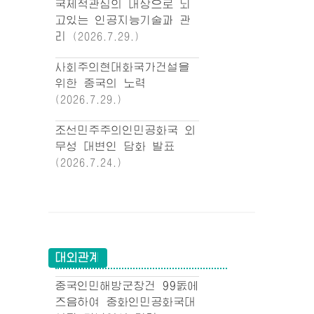
국제적관심의 대상으로 되
고있는 인공지능기술과 관
리
(2026.7.29.)
사회주의현대화국가건설을
위한 중국의 노력
(2026.7.29.)
조선민주주의인민공화국 외
무성 대변인 담화 발표
(2026.7.24.)
대외관계
중국인민해방군창건 99돐에
즈음하여 중화인민공화국대