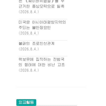
는 《싸이버위협설》을 무
근거한 중상모략으로 일축
(2026.8.4.)
미국은 아시아태평양지역의
주되는 불안정요인
(2026.8.4.)
불패의 조로친선관계
(2026.8.4.)
핵보유에 집착하는 전범국
의 행태에 대한 비난 고조
(2026.8.4.)
외교활동