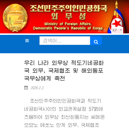
언 어 :
KP
우리 나라 외무상 적도기네공화
국 외무, 국제협조 및 해외동포
국무상에게 축전
2026.2.2.
조선민주주의인민공화국과 적도기
네공화국사이의 외교관계설정 57돐에
즈음하여 외무상 최선희동지는 씨메온
오요노 에쏘노 안게 외무, 국제협조