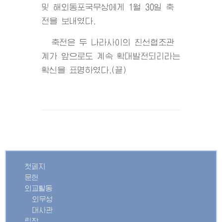
및 해외동포국무상에게 1월 30일 축
전을 보내였다.
축전은 두 나라사이의 친선협조관
계가 앞으로도 계속 확대발전되리라는
확신을 표명하였다.(끝)
첫페지
문헌
외교활동
외무성
대사관
립장