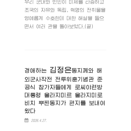
우리 군대와 인민이 미제를 타승하고
조국의 자유와 독립, 혁명의 전취물을
영예롭게 수호한데 대한 해설을 들으
면서 여러 관을 돌아보았다.(끝)
김정은
경애하는
동지
께와 해
외군사작전 전투위훈기념관 준
공식 참가자들에게 로씨야련방
대통령 울라지미르 울라지미로
비치 뿌찐동지가 편지를 보내여
왔다
2026.4.27.