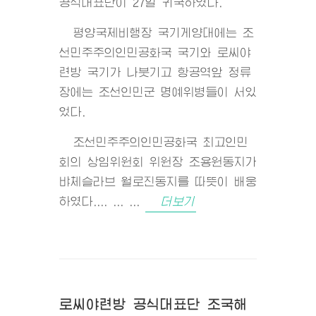
공식대표단이 27일 귀국하였다.
평양국제비행장 국기게양대에는 조
선민주주의인민공화국 국기와 로씨야
련방 국기가 나붓기고 항공역앞 정류
장에는 조선인민군 명예위병들이 서있
었다.
조선민주주의인민공화국 최고인민
회의 상임위원회 위원장 조용원동지가
뱌체슬라브 월로진동지를 따뜻이 배웅
하였다.... ... ...
더보기
로씨야련방 공식대표단 조국해