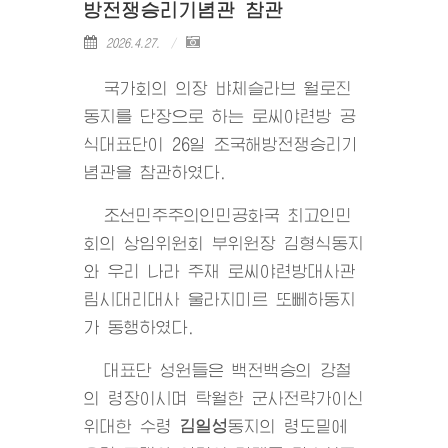
방전쟁승리기념관 참관
2026.4.27.
국가회의 의장 뱌체슬라브 월로진
동지를 단장으로 하는 로씨야련방 공
식대표단이 26일 조국해방전쟁승리기
념관을 참관하였다.
조선민주주의인민공화국 최고인민
회의 상임위원회 부위원장 김형식동지
와 우리 나라 주재 로씨야련방대사관
림시대리대사 울라지미르 또뻬하동지
가 동행하였다.
대표단 성원들은 백전백승의 강철
의 령장이시며 탁월한 군사전략가이신
위대한
수령
김일성
동지
의 령도밑에