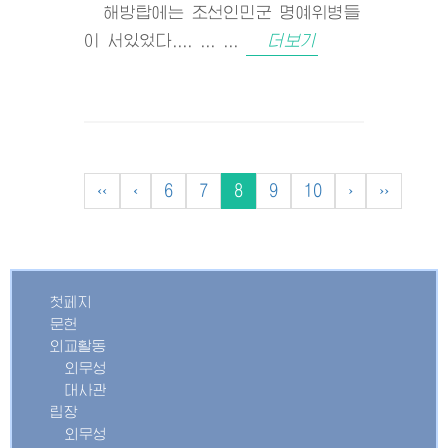
해방탑에는 조선인민군 명예위병들
이 서있었다.... ... ...
더보기
‹‹
‹
6
7
8
9
10
›
››
첫페지
문헌
외교활동
외무성
대사관
립장
외무성