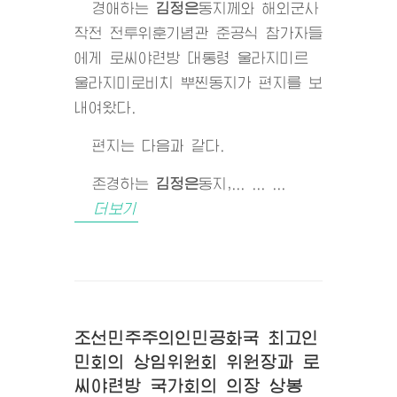
경애하는
김정은
동지
께와 해외군사
작전 전투위훈기념관 준공식 참가자들
에게 로씨야련방 대통령 울라지미르
울라지미로비치 뿌찐동지가 편지를 보
내여왔다.
편지는 다음과 같다.
존경하는
김정은
동지
,... ... ...
더보기
조선민주주의인민공화국 최고인
민회의 상임위원회 위원장과 로
씨야련방 국가회의 의장 상봉