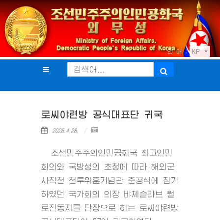
언 어 :
KP
로씨야련방 공식대표단 귀국
2026.4.28.
조선민주주의인민공화국 최고인민
회의와 국방성의 초청에 따라 해외군
사작전 전투위훈기념관 준공식에 참가
하였던 국가회의 의장 뱌체슬라브 월
로진동지를 단장으로 하는 로씨야련방