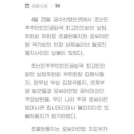
2026.4.26.
4월 25일 금수산영빈관에서 조선민
주주의인민공화국 최고인민회의 상임
위원회 위원장 조용원동지와 로씨야련
방 국가회의 의장 뱌체슬라브 월로진
동지사이의 상봉이 있었다.
조선민주주의인민공화국 최고인민
회의 상임위원회 부위원장 김형식동
지, 외무성 부상 김정규동지, 관계부
문 일군들과 로씨야련방 공식대표단
주요성원들, 우리 나라 주재 로씨야련
방대사관 림시대리대사 울라지미르 또
뻬하동지가 참가하였다.
조용원동지는 로씨야련방 지도부가