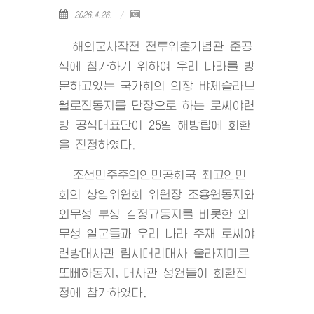
2026.4.26.
해외군사작전 전투위훈기념관 준공
식에 참가하기 위하여 우리 나라를 방
문하고있는 국가회의 의장 뱌체슬라브
월로진동지를 단장으로 하는 로씨야련
방 공식대표단이 25일 해방탑에 화환
을 진정하였다.
조선민주주의인민공화국 최고인민
회의 상임위원회 위원장 조용원동지와
외무성 부상 김정규동지를 비롯한 외
무성 일군들과 우리 나라 주재 로씨야
련방대사관 림시대리대사 울라지미르
또뻬하동지, 대사관 성원들이 화환진
정에 참가하였다.