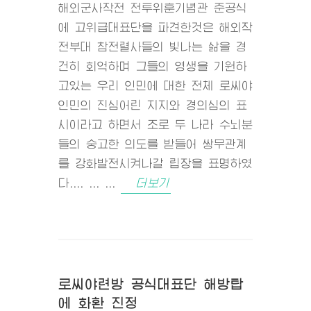
해외군사작전 전투위훈기념관 준공식
에 고위급대표단을 파견한것은 해외작
전부대 참전렬사들의 빛나는 삶을 경
건히 회억하며 그들의 영생을 기원하
고있는 우리 인민에 대한 전체 로씨야
인민의 진심어린 지지와 경의심의 표
시이라고 하면서 조로 두 나라 수뇌분
들의 숭고한 의도를 받들어 쌍무관계
를 강화발전시켜나갈 립장을 표명하였
다.... ... ...
더보기
로씨야련방 공식대표단 해방탑
에 화환 진정