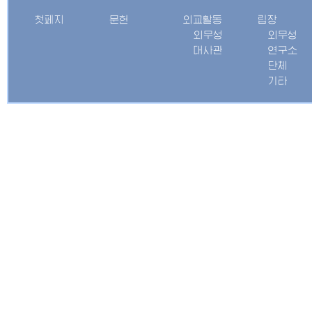
첫페지
문헌
외교활동
립장
외무성
외무성
대사관
연구소
단체
기타