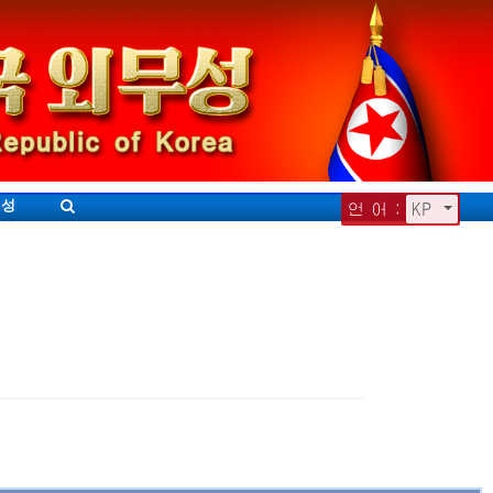
무성
언 어 :
KP