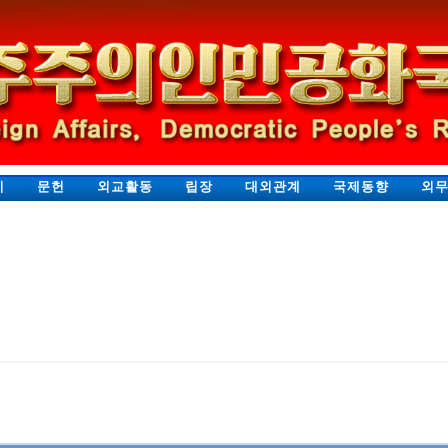
지
문헌
외교활동
립장
대외관계
국제동향
외