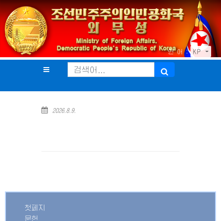
언 어 :
KP
2026.8.9.
첫페지
문헌