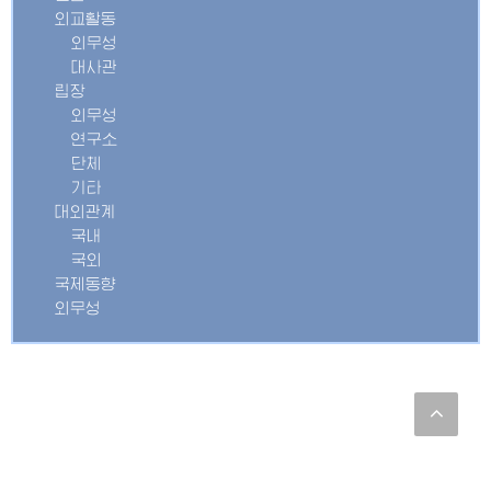
외교활동
외무성
대사관
립장
외무성
연구소
단체
기타
대외관계
국내
국외
국제동향
외무성