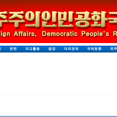
지
문헌
외교활동
립장
대외관계
국제동향
외