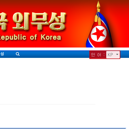
무성
언 어 :
KP