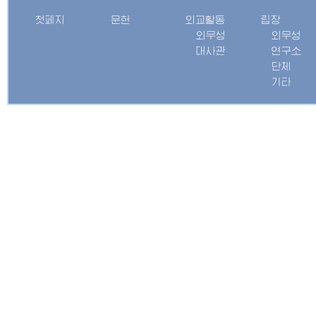
첫페지
문헌
외교활동
립장
외무성
외무성
대사관
연구소
단체
기타