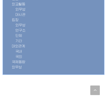
외교활동
외무성
대사관
립장
외무성
연구소
단체
기타
대외관계
국내
국외
국제동향
외무성