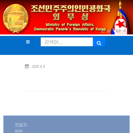
언 어 :
KP
2026.8.9.
첫페지
문헌