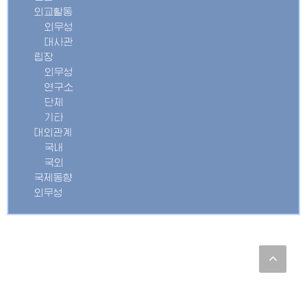
외교활동
외무성
대사관
립장
외무성
연구소
단체
기타
대외관계
국내
국외
국제동향
외무성