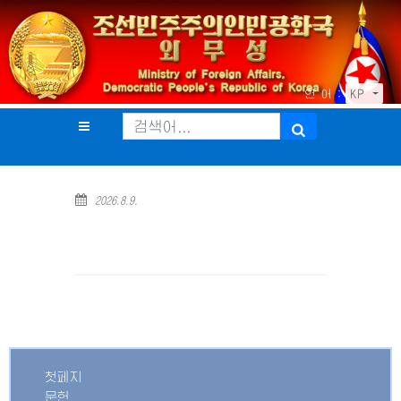
언 어 :
KP
2026.8.9.
첫페지
문헌