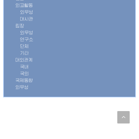
외교활동
외무성
대사관
립장
외무성
연구소
단체
기타
대외관계
국내
국외
국제동향
외무성