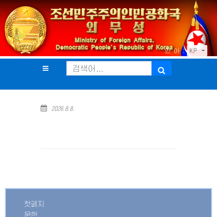
언 어 :
KP
2026.8.8.
첫페지
문헌