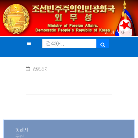
언 어 :
KP
2026.8.7.
첫페지
문헌