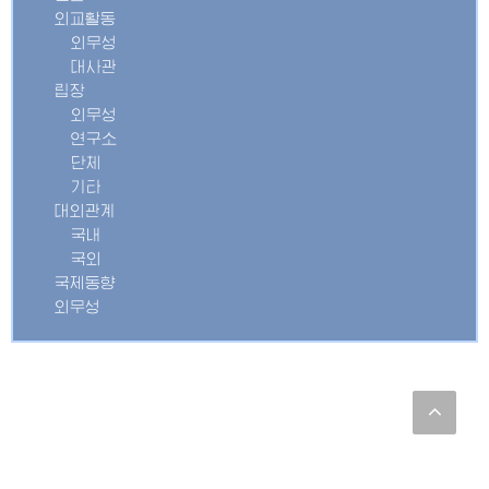
외교활동
외무성
대사관
립장
외무성
연구소
단체
기타
대외관계
국내
국외
국제동향
외무성