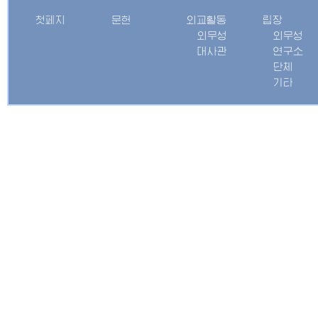
첫페지
문헌
외교활동
립장
외무성
외무성
대사관
연구소
단체
기타