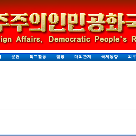
지
문헌
외교활동
립장
대외관계
국제동향
외