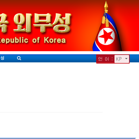
무성
언 어 :
KP