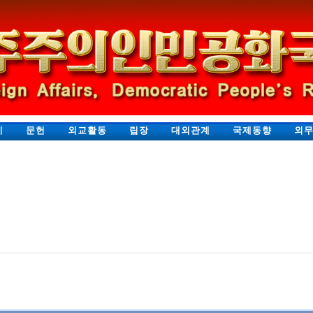
지
문헌
외교활동
립장
대외관계
국제동향
외