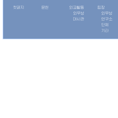
첫페지
문헌
외교활동
립장
외무성
외무성
대사관
연구소
단체
기타