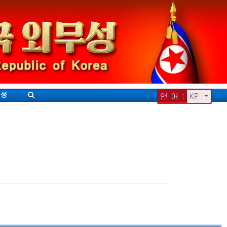
무성
언 어 :
KP