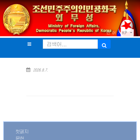
언 어 :
KP
2026.8.7.
첫페지
문헌