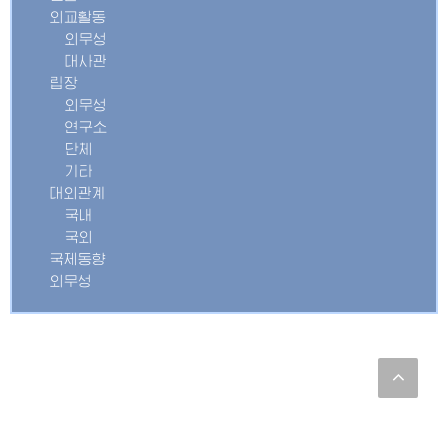
외교활동
외무성
대사관
립장
외무성
연구소
단체
기타
대외관계
국내
국외
국제동향
외무성