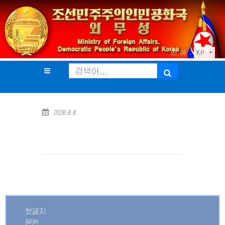
언 어 :
KP
2026.8.8.
첫페지
문헌