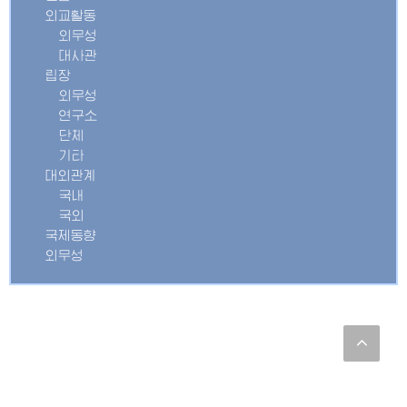
외교활동
외무성
대사관
립장
외무성
연구소
단체
기타
대외관계
국내
국외
국제동향
외무성