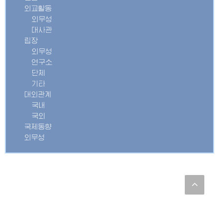
외교활동
외무성
대사관
립장
외무성
연구소
단체
기타
대외관계
국내
국외
국제동향
외무성