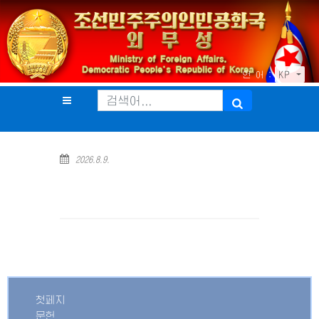
언 어 :
KP
2026.8.9.
첫페지
문헌