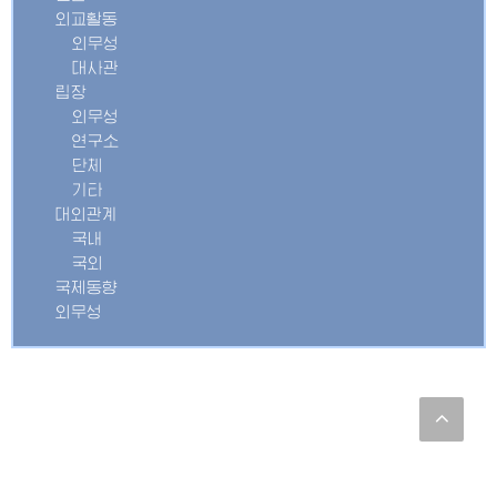
외교활동
외무성
대사관
립장
외무성
연구소
단체
기타
대외관계
국내
국외
국제동향
외무성