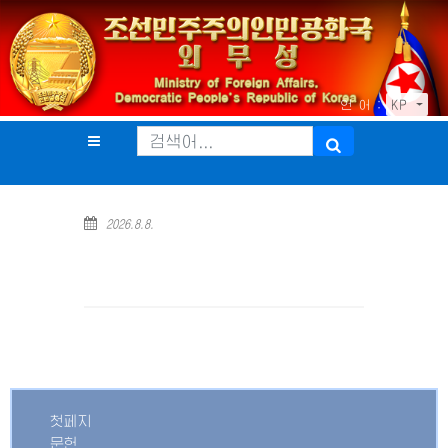
언 어 :
KP
2026.8.8.
첫페지
문헌