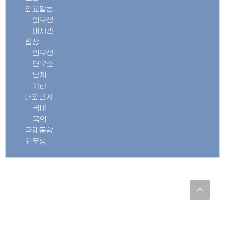
외교활동
외무성
대사관
립장
외무성
연구소
단체
기타
대외관계
국내
국외
국제동향
외무성