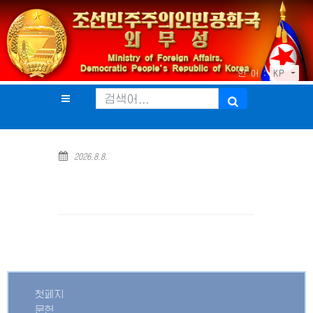
언 어 :
KP
2026.8.8.
첫페지
문헌