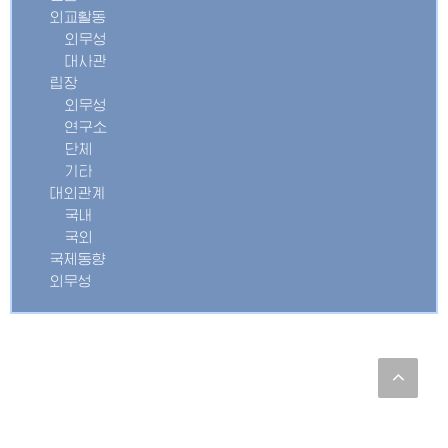
외교활동
외무성
대사관
립장
외무성
연구소
단체
기타
대외관계
국내
국외
국제동향
외무성