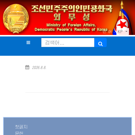
언 어 :
KP
2026.8.8.
첫페지
문헌