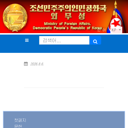
언 어 :
KP
2026.8.6.
첫페지
문헌