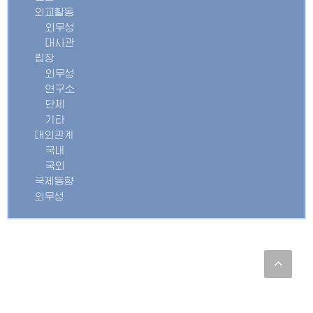
외교활동
외무성
대사관
립장
외무성
연구소
단체
기타
대외관계
국내
국외
국제동향
외무성