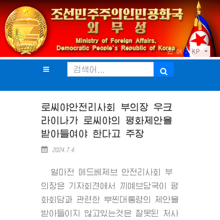
언 어 :
KP
로씨야안전리사회 부의장 우크
라이나가 로씨야의 평화제안을
받아들여야 한다고 주장
2024.7.4.
얼마전 메드베제브 안전리사회 부
의장은 기자회견에서 끼예브당국이 평
화회담과 관련한 뿌찐대통령의 제안을
받아들이지 않고있는것은 잘못된 처사