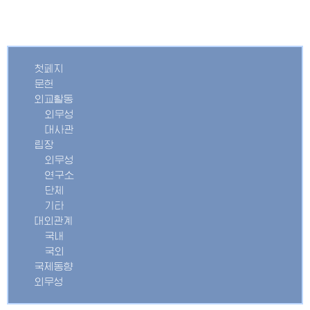
첫페지
문헌
외교활동
외무성
대사관
립장
외무성
연구소
단체
기타
대외관계
국내
국외
국제동향
외무성