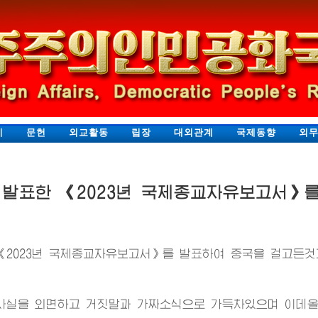
지
문헌
외교활동
립장
대외관계
국제동향
외
발표한 《2023년 국제종교자유보고서》
《2023년 국제종교자유보고서》를 발표하여 중국을 걸고든것
사실을 외면하고 거짓말과 가짜소식으로 가득차있으며 이데올