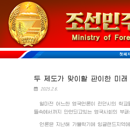
첫페
두 제도가 맞이할 판이한 미래
2025.2.6.
얼마전 어느한 영국언론이 런던시의 학교
들속에서까지 만연되고있는 영국사회의 부패
언론은 지난해 가을학기에 잉글랜드지역에