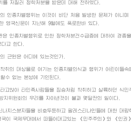
행위를 저질러 정학처분을 받은데 대해 전하였다.
 인종차별행위는 이것이 비단 처음 발생한 문제가 아니며 2
한 영국신문이 지난해 9월에도 폭로한바 있다.
관은 인종차별행위로 인한 정학처분건수급증에 대하여 경종을
다고 한다.
의 근원은 어디에 있는것인가.
 착취의 대상물로 여기는 인종차별의식과 행위가 어린이들속
변할수 없는 본성에 기인된다.
 타고앉아 타민족사람들을 짐승처럼 착취하고 살륙하던 식민
방지위원회의 우려를 자아낸것이 불과 몇달전의 일이다.
신나치스분자들을 비호두둔하고 팔레스티나인들에 대한 대량
영국이 국제무대에서 떠들어대고있는 《민주주의》와 《인권》