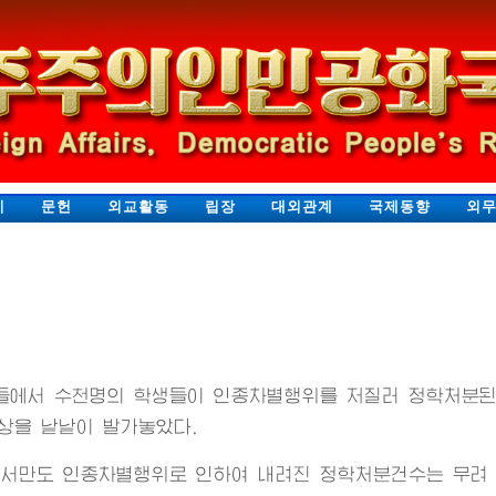
지
문헌
외교활동
립장
대외관계
국제동향
외
들에서 수천명의 학생들이 인종차별행위를 저질러 정학처분된
상을 낱낱이 발가놓았다.
서만도 인종차별행위로 인하여 내려진 정학처분건수는 무려 4