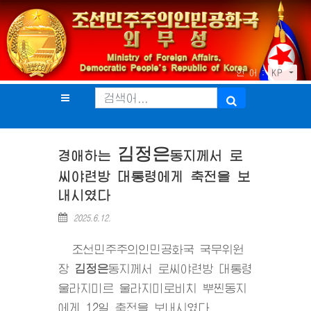
언 어 :
KP
김정은
경애하는
동지
께서 로
씨야련방 대통령에게 축전을 보
내시였다
2025.6.12.
조선민주주의인민공화국 국무위원
장
김정은
동지
께서 로씨야련방 대통령
울라지미르 울라지미로비치 뿌찐동지
에게 12일 축전을 보내시였다.