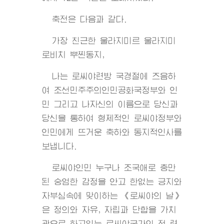
축전은 다음과 같다.
가장 친근한 울라지미르 울라지미
로비치 뿌찐동지,
나는 로씨야련방 국경절에 즈음하
여 조선민주주의인민공화국정부와 인
민 그리고 나자신의 이름으로 당신과
당신을 통하여 형제적인 로씨야정부와
인민에게 뜨거운 축하와 동지적인사를
보냅니다.
로씨야인민 누구나 조국애로 충만
된 숭엄한 감정을 안고 한없는 긍지와
자부심속에 맞이하는 《로씨야의 날》
은 정의와 자유, 자립과 단합을 가치
관으로 하고있는 로씨야국가의 전 력