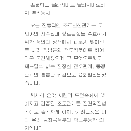
존경하는 울라지미르 울라지미로비
치 뿌찐동지,
오늘 전통적인 조로친선관계는 로
씨야의 자주권과 령토완정을 수호하기
위한 정의의 성전에서 피로써 맺어진
두 나라 장병들의 전투적우애로 하여
더욱 굳건해졌으며 그 무엇으로써도
깨뜨릴수 없는 진정한 전우관계, 동맹
관계의 훌륭한 귀감으로 승화발전되였
습니다.
력사의 온갖 시련과 도전속에서 맺
어지고 검증된 조로관계를 전면적전성
기에로 줄기차게 이어나가려는것은 나
와 우리 공화국정부의 확고부동한 의
지입니다.