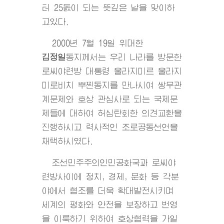
터 25돐이 되는 뜻깊은 날을 맞이하
고있다.
2000년 7월 19일
위대한
김정일
동지
께서는 우리 나라를 방문한
로씨야련방 대통령 울라지미르 울라지
미로비치 뿌찐동지를 만나시여 쌍무관
계문제와 호상 관심사로 되는 국제문
제들에 대하여 허심탄회한 의견교환을
진행하시고 력사적인 조로공동선언을
채택하시였다.
조선민주주의인민공화국과 로씨야
련방사이에 정치, 경제, 문화 등 각분
야에서 협조를 더욱 확대발전시키며
세계의 평화와 안전을 보장하고 번영
을 이룩하기 위하여 호상협력을 가일