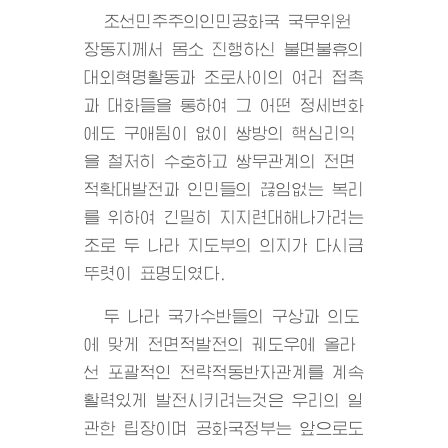
조선민주주의인민공화국 국무위원
장동지께서 몸소 진행하신 불면불휴의
대외혁명활동과 조로사이의 여러 접촉
과 대화들을 통하여 그 어떤 정세변화
에도 구애됨이 없이 쌍방의 핵심리익
을 철저히 수호하고 쌍무관계의 전면
적확대발전과 인민들의 끊임없는 복리
를 위하여 긴밀히 지지련대해나가려는
조로 두 나라 지도부의 의지가 다시금
뚜렷이 표명되였다.
두 나라 국가수반들의 구상과 의도
에 맞게 전면적발전의 궤도우에 올라
선 포괄적인 전략적동반자관계를 계속
활력있게 발전시키려는것은 우리의 일
관한 립장이며 공화국정부는 앞으로도