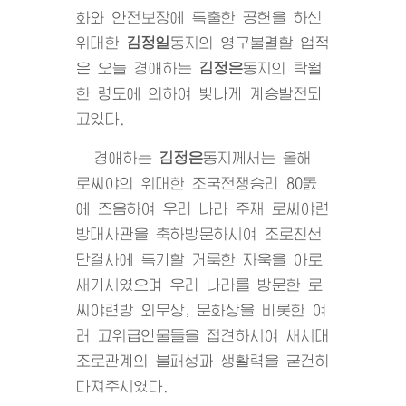
화와 안전보장에 특출한 공헌을 하신
위대한
김정일
동지
의 영구불멸할 업적
은 오늘 경애하는
김정은
동지
의 탁월
한 령도에 의하여 빛나게 계승발전되
고있다.
경애하는
김정은
동지
께서는 올해
로씨야의
위대한
조국전쟁승리 80돐
에 즈음하여 우리 나라 주재 로씨야련
방대사관을 축하방문하시여 조로친선
단결사에 특기할 거룩한 자욱을 아로
새기시였으며 우리 나라를 방문한 로
씨야련방 외무상, 문화상을 비롯한 여
러 고위급인물들을 접견하시여 새시대
조로관계의 불패성과 생활력을 굳건히
다져주시였다.