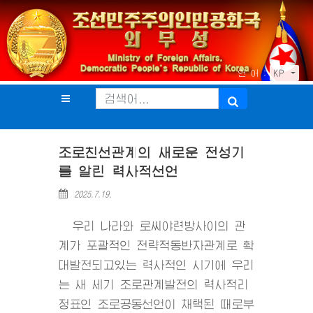
언 어 :
KP
조로친선관계의 새로운 전성기
를 알린 력사적선언
2025.7.19.
우리 나라와 로씨야련방사이의 관
계가 포괄적인 전략적동반자관계로 확
대발전되고있는 력사적인 시기에 우리
는 새 세기 조로관계발전의 력사적리
정표인 조로공동선언이 채택된 때로부