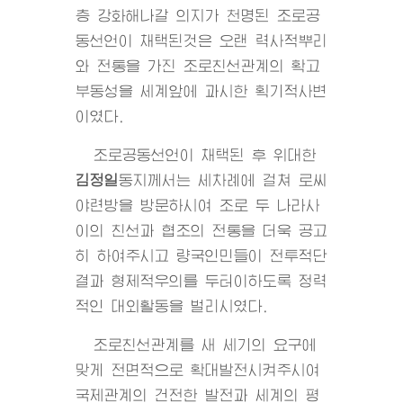
층 강화해나갈 의지가 천명된 조로공
동선언이 채택된것은 오랜 력사적뿌리
와 전통을 가진 조로친선관계의 확고
부동성을 세계앞에 과시한 획기적사변
이였다.
조로공동선언이 채택된 후
위대한
김정일
동지
께서는 세차례에 걸쳐 로씨
야련방을 방문하시여 조로 두 나라사
이의 친선과 협조의 전통을 더욱 공고
히 하여주시고 량국인민들이 전투적단
결과 형제적우의를 두터이하도록 정력
적인 대외활동을 벌리시였다.
조로친선관계를 새 세기의 요구에
맞게 전면적으로 확대발전시켜주시여
국제관계의 건전한 발전과 세계의 평