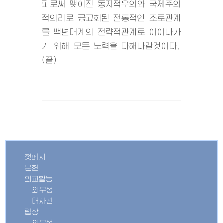
피로써 맺어진 동지적우의와 국제주의
적의리로 공고화된 전통적인 조로관계
를 백년대계의 전략적관계로 이어나가
기 위해 모든 노력을 다해나갈것이다.
(끝)
첫페지
문헌
외교활동
외무성
대사관
립장
외무성