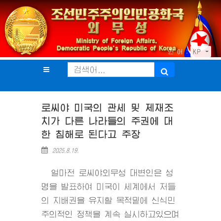
언 어 :
KP
로씨야 미국의 관세 및 제재조
치가 다른 나라들의 주권에 대
한 침해로 된다고 주장
2025.8.19.
얼마전 로씨야외무성 대변인은 성
명을 발표하여 미국이 세계에서 저들
의 지배권을 유지할 목적밑에 신식민
주의적인 정책을 계속 실시하고있으며