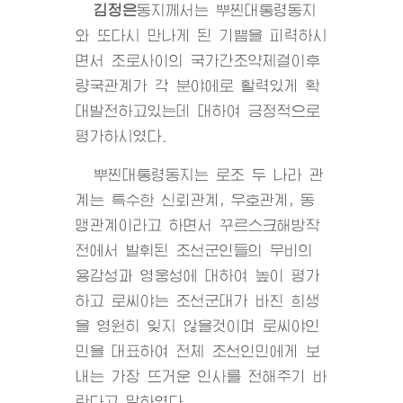
김정은
동지
께서는 뿌찐대통령동지
와 또다시 만나게 된 기쁨을 피력하시
면서 조로사이의 국가간조약체결이후
량국관계가 각 분야에로 활력있게 확
대발전하고있는데 대하여 긍정적으로
평가하시였다.
뿌찐대통령동지는 로조 두 나라 관
계는 특수한 신뢰관계, 우호관계, 동
맹관계이라고 하면서 꾸르스크해방작
전에서 발휘된 조선군인들의 무비의
용감성과 영웅성에 대하여 높이 평가
하고 로씨야는 조선군대가 바친 희생
을 영원히 잊지 않을것이며 로씨야인
민을 대표하여 전체 조선인민에게 보
내는 가장 뜨거운 인사를 전해주기 바
란다고 말하였다.