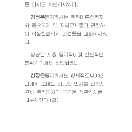
를 다시금 확인하시였다.
김정은
동지
께서는 뿌찐대통령동지
와 중요국제 및 지역문제들과 관련하
여 허심탄회하게 의견들을 교환하시였
다.
상봉은 시종 동지적이며 친선적인
분위기속에서 진행되였다.
김정은
동지
께서는 형제적로씨야인
민에게 보내는 따뜻한 인사를 전하시
면서 뿌찐동지와 뜨거운 작별인사를
나누시였다.(끝)