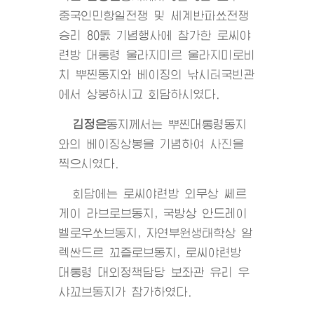
중국인민항일전쟁 및 세계반파쑈전쟁
승리 80돐 기념행사에 참가한 로씨야
련방 대통령 울라지미르 울라지미로비
치 뿌찐동지와 베이징의 낚시터국빈관
에서 상봉하시고 회담하시였다.
김정은
동지
께서는 뿌찐대통령동지
와의 베이징상봉을 기념하여 사진을
찍으시였다.
회담에는 로씨야련방 외무상 쎄르
게이 라브로브동지, 국방상 안드레이
벨로우쏘브동지, 자연부원생태학상 알
렉싼드르 꼬즐로브동지, 로씨야련방
대통령 대외정책담당 보좌관 유리 우
샤꼬브동지가 참가하였다.