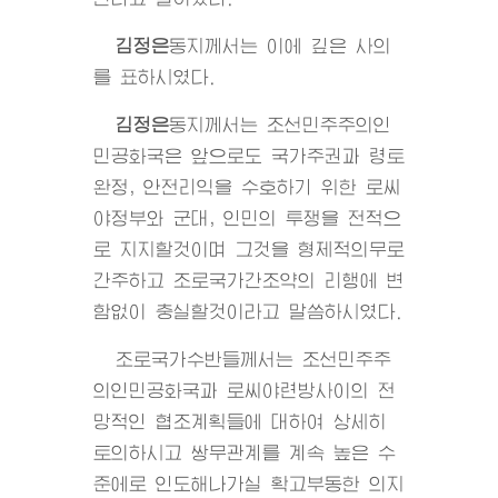
김정은
동지
께서는 이에 깊은 사의
를 표하시였다.
김정은
동지
께서는 조선민주주의인
민공화국은 앞으로도 국가주권과 령토
완정, 안전리익을 수호하기 위한 로씨
야정부와 군대, 인민의 투쟁을 전적으
로 지지할것이며 그것을 형제적의무로
간주하고 조로국가간조약의 리행에 변
함없이 충실할것이라고 말씀하시였다.
조로국가수반들께서는 조선민주주
의인민공화국과 로씨야련방사이의 전
망적인 협조계획들에 대하여 상세히
토의하시고 쌍무관계를 계속 높은 수
준에로 인도해나가실 확고부동한 의지