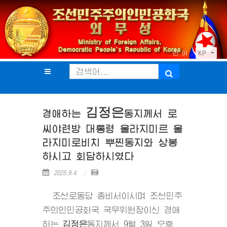
언 어 :
KP
김정은
경애하는
동지
께서 로
씨야련방 대통령 울라지미르 울
라지미로비치 뿌찐동지와 상봉
하시고 회담하시였다
2025.9.4.
조선로동당 총비서이시며 조선민주
주의인민공화국 국무위원장이신 경애
하는
김정은
동지
께서 9월 3일 오후