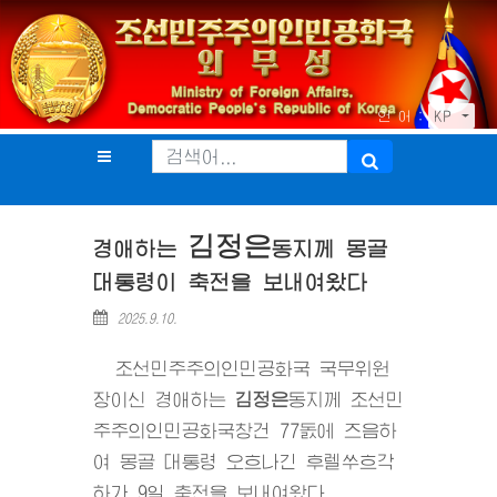
언 어 :
KP
김정은
경애하는
동지
께 몽골
대통령이 축전을 보내여왔다
2025.9.10.
조선민주주의인민공화국 국무위원
장이신 경애하는
김정은
동지
께 조선민
주주의인민공화국창건 77돐에 즈음하
여 몽골 대통령 오흐나긴 후렐쑤흐각
하가 9일 축전을 보내여왔다.