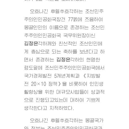
오흐나긴 후렐쑤흐각하는 조선민주
주의인민공화국창건 77돐에 즈음하여
몽골인민의 이름으로 존경하는 조선민
주주의인민공화국 국무위원장이신
김정은
각하께와 친선적인 조선인민에
게 충심으로 되는 축하를 보낸다고 하
면서 존경하는
김정은
각하의 현명한
령도밑에 조선민주주의인민공화국에서
국가경제발전 5개년계획과 《지방발
전 20×10 정책》을 비롯하여 인민생
활향상을 위한 대규모사업들이 성과적
으로 진행되고있는데 대하여 기쁘게
생각한다고 지적하였다.
오흐나긴 후렐쑤흐각하는 몽골국가
와 정부는 조선민주주의인민공화국과