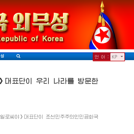
무성
언 어 :
KP
》대표단이 우리 나라를 방문한
《통일로씨야》대표단이 조선민주주의인민공화국