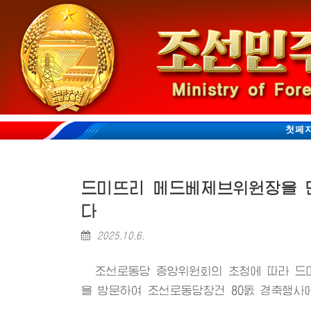
첫페
드미뜨리 메드베제브위원장을 
다
2025.10.6.
조선로동당 중앙위원회의 초청에 따라 
을 방문하여 조선로동당창건 80돐 경축행사에