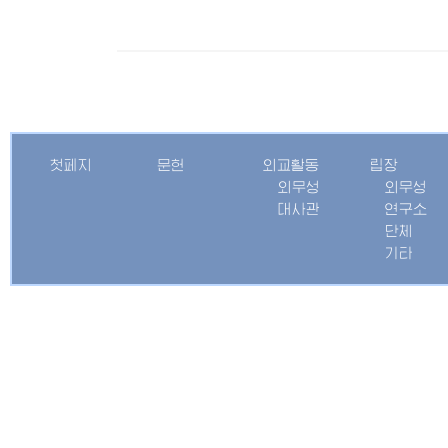
첫페지
문헌
외교활동
립장
외무성
외무성
대사관
연구소
단체
기타