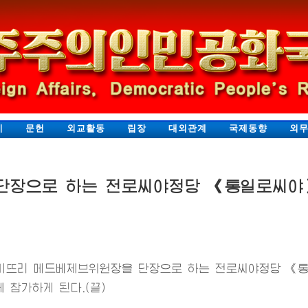
지
문헌
외교활동
립장
대외관계
국제동향
외
단장으로 하는 전로씨야정당 《통일로씨야
드미뜨리 메드베제브위원장을 단장으로 하는 전로씨야정당 
 참가하게 된다.(끝)