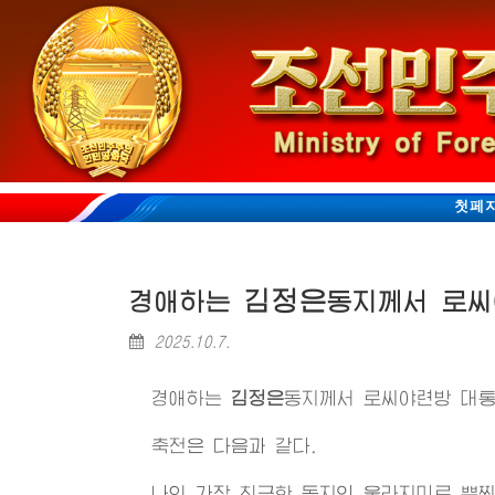
첫페
김정은
경애하는
동지
께서 로씨
2025.10.7.
경애하는
김정은
동지
께서 로씨야련방 대통
축전은 다음과 같다.
나의 가장 친근한 동지인 울라지미르 뿌찐