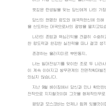
뜻깊은 탄생일을 맞는 당신에게 나의 가장
당신의 현명한 령도와 애국적헌신에 의해
을 선도하는 대국으로서의 광영을 떨치고있습
나라의 존엄과 핵심리익을 견결히 수호하
한 령도력과 완강한 실천력을 떠나 결코 생
존경하는 울라지미르 뿌찐동지,
나는 일대전성기를 맞이한 조로 두 나라
이 계속 이어지고 쌍무관계의 전면적확대발
의심치 않습니다.
지난 9월 베이징에서 당신과 만나 확언한
전적으로 지지할것이며 그것을 형제적의무로
평양과 모스크바는 언제나 함께 있을것이