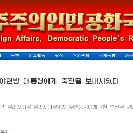
지
문헌
외교활동
립장
대외관계
국제동향
외
야련방 대통령에게 축전을 보내시였다
령 울라지미르 울라지미로비치 뿌찐동지에게 7일 축전을 보
동지,