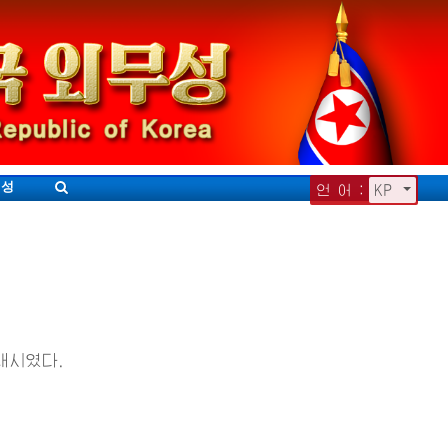
무성
언 어 :
KP
내시였다.