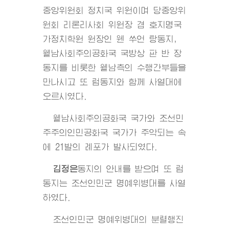
중앙위원회 정치국 위원이며 당중앙위
원회 리론리사회 위원장 겸 호지명국
가정치학원 원장인 웬 쑤언 탕동지,
윁남사회주의공화국 국방상 판 반 장
동지를 비롯한 윁남측의 수행간부들을
만나시고 또 럼동지와 함께 사열대에
오르시였다.
윁남사회주의공화국 국가와 조선민
주주의인민공화국 국가가 주악되는 속
에 21발의 례포가 발사되였다.
김정은
동지
의 안내를 받으며 또 럼
동지는 조선인민군 명예위병대를 사열
하였다.
조선인민군 명예위병대의 분렬행진