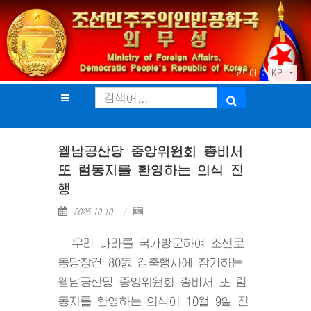
언 어 :
KP
윁남공산당 중앙위원회 총비서
또 럼동지를 환영하는 의식 진
행
2025.10.10.
우리 나라를 국가방문하여 조선로
동당창건 80돐 경축행사에 참가하는
윁남공산당 중앙위원회 총비서 또 럼
동지를 환영하는 의식이 10월 9일 진