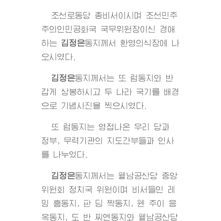
조선로동당 총비서이시며 조선민주
주의인민공화국 국무위원장이신 경애
하는
김정은
동지
께서 환영의식장에 나
오시였다.
김정은
동지
께서는 또 럼동지와 반
갑게 상봉하시고 두 나라 국기를 배경
으로 기념사진을 찍으시였다.
또 럼동지는 영접나온 우리 당과
정부, 무력기관의 지도간부들과 인사
를 나누었다.
김정은
동지
께서는 윁남공산당 중앙
위원회 정치국 위원이며 비서들인 레
밍 흥동지, 판 딩 짝동지, 웬 주이 응
옥동지, 도 반 찌엔동지와 윁남공산당