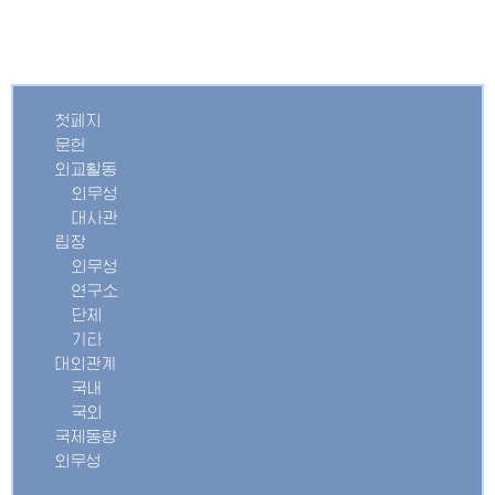
첫페지
문헌
외교활동
외무성
대사관
립장
외무성
연구소
단체
기타
대외관계
국내
국외
국제동향
외무성