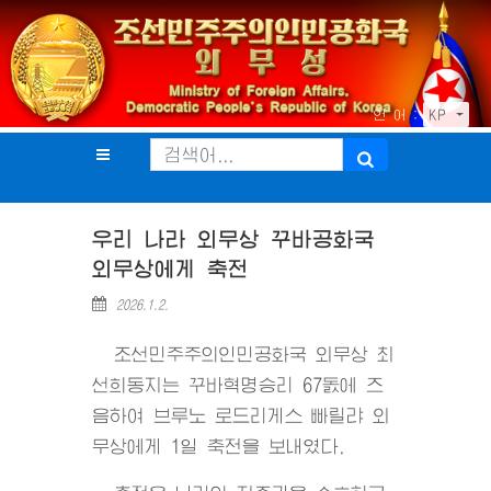
언 어 :
KP
우리 나라 외무상 꾸바공화국
외무상에게 축전
2026.1.2.
조선민주주의인민공화국 외무상 최
선희동지는 꾸바혁명승리 67돐에 즈
음하여 브루노 로드리게스 빠릴랴 외
무상에게 1일 축전을 보내였다.