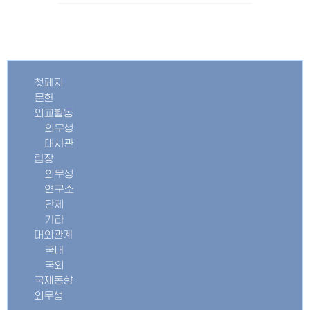
첫페지
문헌
외교활동
외무성
대사관
립장
외무성
연구소
단체
기타
대외관계
국내
국외
국제동향
외무성