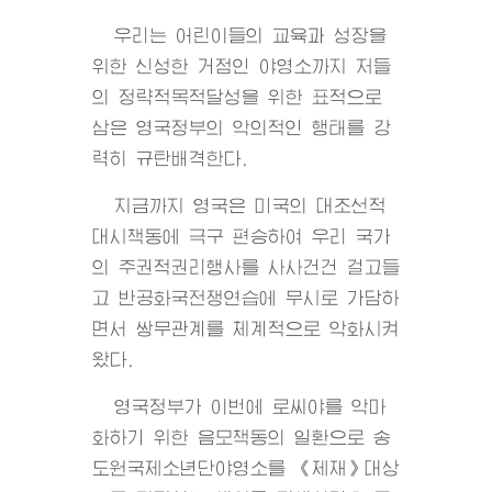
우리는 어린이들의 교육과 성장을
위한 신성한 거점인 야영소까지 저들
의 정략적목적달성을 위한 표적으로
삼은 영국정부의 악의적인 행태를 강
력히 규탄배격한다.
지금까지 영국은 미국의 대조선적
대시책동에 극구 편승하여 우리 국가
의 주권적권리행사를 사사건건 걸고들
고 반공화국전쟁연습에 무시로 가담하
면서 쌍무관계를 체계적으로 악화시켜
왔다.
영국정부가 이번에 로씨야를 악마
화하기 위한 음모책동의 일환으로 송
도원국제소년단야영소를 《제재》대상