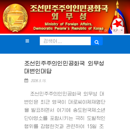
언 어 :
KP
조선민주주의인민공화국 외무성
대변인대답
2026.5.15.
조선민주주의인민공화국 외무성 대
변인은 최근 영국이 대로씨야제재명단
을 발표하면서 여기에 송도원국제소년
단야영소를 포함시키는 극히 도발적인
행위를 감행한것과 관련하여 15일 조