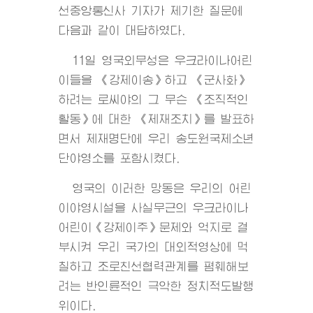
선중앙통신사 기자가 제기한 질문에
다음과 같이 대답하였다.
11일 영국외무성은 우크라이나어린
이들을 《강제이송》하고 《군사화》
하려는 로씨야의 그 무슨 《조직적인
활동》에 대한 《제재조치》를 발표하
면서 제재명단에 우리 송도원국제소년
단야영소를 포함시켰다.
영국의 이러한 망동은 우리의 어린
이야영시설을 사실무근의 우크라이나
어린이《강제이주》문제와 억지로 결
부시켜 우리 국가의 대외적영상에 먹
칠하고 조로친선협력관계를 폄훼해보
려는 반인륜적인 극악한 정치적도발행
위이다.