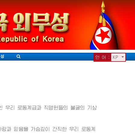
무성
언 어 :
KP
인 우리 로동계급과 직맹원들의 불굴의 기상
사랑과 믿음을 가슴깊이 간직한 우리 로동계