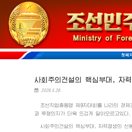
첫페
사회주의건설의 핵심부대, 자
2026.5.28.
조선직업총동맹 제9차대회를 나라의 경제
과 투쟁의지가 더욱 뜨겁게 달아오르고있다.
사회주의건설의 핵심부대, 자력갱생의 선