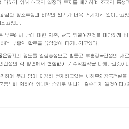
 다하기 위해 애국의 열정과 투지를 배가하며 조국의 륭성
 과감한 창조투쟁과 비약의 열기가 더욱 거세차게 일어나고
개되고있다.
 부문에서 남에 대한 의존, 낡고 뒤떨어진것을 대담하게 버
조하며 부흥의 활로를 끊임없이 다져나가고있다.
정은
동지
의 령도를 일심충성으로 받들고 부흥강국건설의 새
의건설의 각 방면에서 변함없이 기수적활약을 다해나갈것이다
 위하여 우리 당이 과감히 전개하고있는 사회주의강국건설을 
애국충심에 의하여
위대한
승리로 빛나게 결속되게 될것이다.(