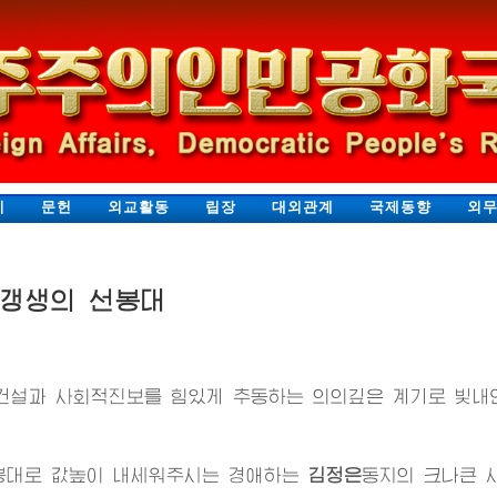
지
문헌
외교활동
립장
대외관계
국제동향
외
력갱생의 선봉대
건설과 사회적진보를 힘있게 추동하는 의의깊은 계기로 빛내
봉대로 값높이 내세워주시는 경애하는
김정은
동지
의 크나큰 