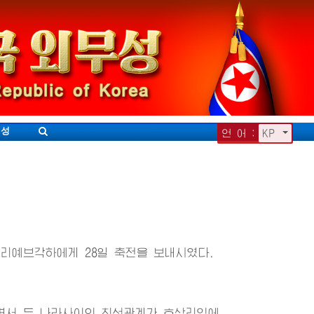
무성
언 어 :
KP
리예브각하에게 28일 축전을 보내시였다.
면서 두 나라사이의 친선관계가 호상리익에