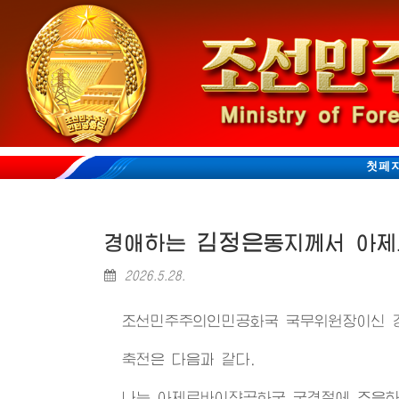
첫페
김정은
경애하는
동지
께서 아
2026.5.28.
조선민주주의인민공화국 국무위원장이신
축전은 다음과 같다.
나는 아제르바이쟌공화국 국경절에 즈음하