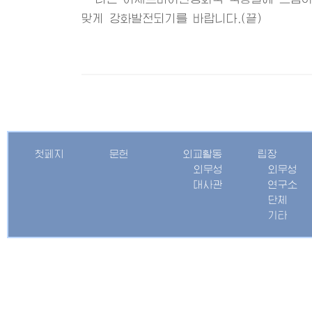
맞게 강화발전되기를 바랍니다.(끝)
첫페지
문헌
외교활동
립장
외무성
외무성
대사관
연구소
단체
기타