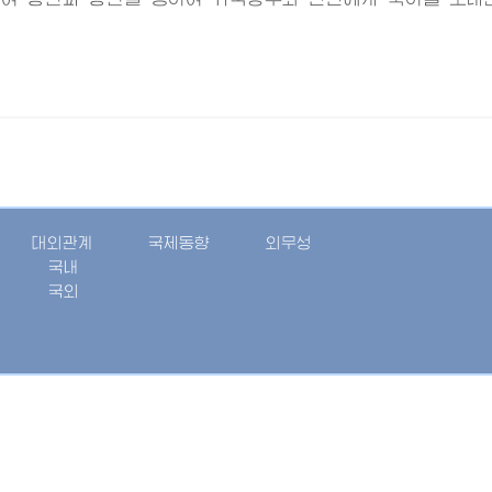
대외관계
국제동향
외무성
국내
국외