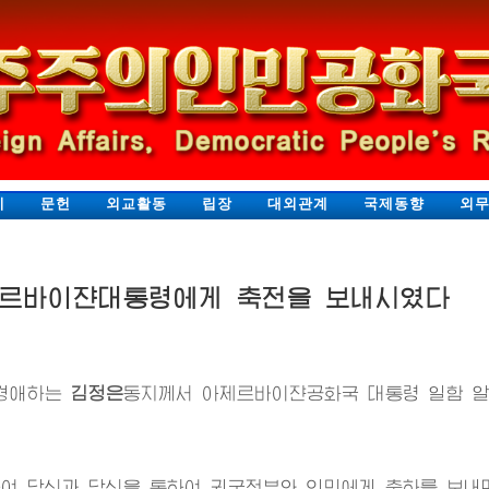
지
문헌
외교활동
립장
대외관계
국제동향
외
제르바이쟌대통령에게 축전을 보내시였다
 경애하는
김정은
동지
께서 아제르바이쟌공화국 대통령 일함 알
여 당신과 당신을 통하여 귀국정부와 인민에게 축하를 보내