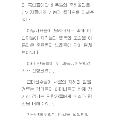
과 국립교예단 배우들의 축하공연은
참가자들에게 기쁨과 즐거움을 더해주
었다.
아동가요들이 울려퍼지는 속에 어
린이들이 자기들의 행복한 모습을 아
름다운 춤률동과 노래들에 담아 펼쳐
보이였다.
이어 민속놀이 및 체육유희오락경
기가 진행되였다.
꼬마선수들이 서로의 지혜와 힘을
겨루는 경기들과 어머니들도 함께 참
가한 경기는 관람자들에게 희열과 랑
만을 더해주었다.
친선련환모임의 마감을 장식하며