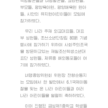
책임일군들과 녀맹일군들, 교양원들,
부모들, 평양육아원, 평양애육원 원아
들, 시안의 유치원어린이들이 모임에
참가하였다.
우리 나라 주재 외교대표들, 대표
부 성원들, 조선소년단창립 80돐 기념
행사에 참가하기 위하여 사회주의조국
을 방문하고있는 재일조선학생소년대
표단 성원들, 체류중 해외동포들이 여
기에 참가하였다.
녀맹중앙위원회 위원장 전향순동지
는 모임에서 한 발언에서 6.1국제아동
절을 맞는 온 나라 어린이들과 여러
나라 어린이들을 열렬히 축하하였다.
이어 진행된 금성제1중학교 학생들