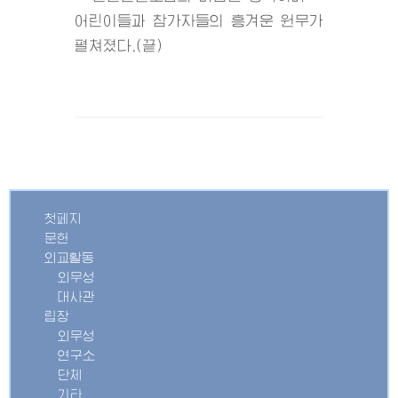
어린이들과 참가자들의 흥겨운 원무가
펼쳐졌다.(끝)
첫페지
문헌
외교활동
외무성
대사관
립장
외무성
연구소
단체
기타