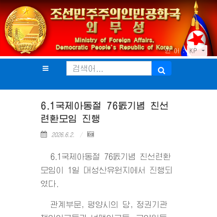
언 어 :
KP
6.1국제아동절 76돐기념 친선
련환모임 진행
2026.6.2.
6.1국제아동절 76돐기념 친선련환
모임이 1일 대성산유원지에서 진행되
였다.
관계부문, 평양시의 당, 정권기관