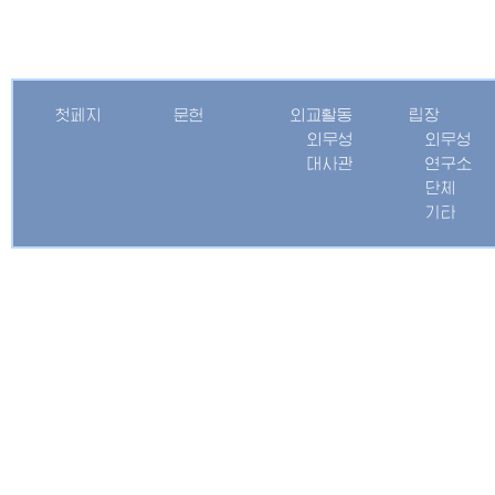
첫페지
문헌
외교활동
립장
외무성
외무성
대사관
연구소
단체
기타