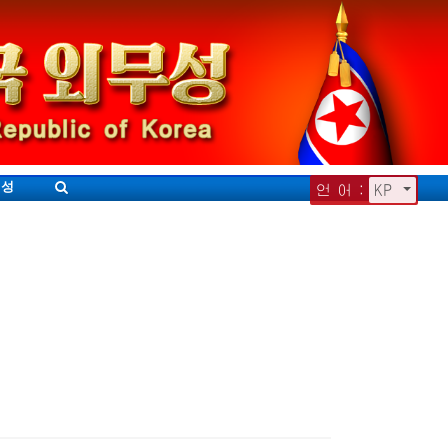
무성
언 어 :
KP