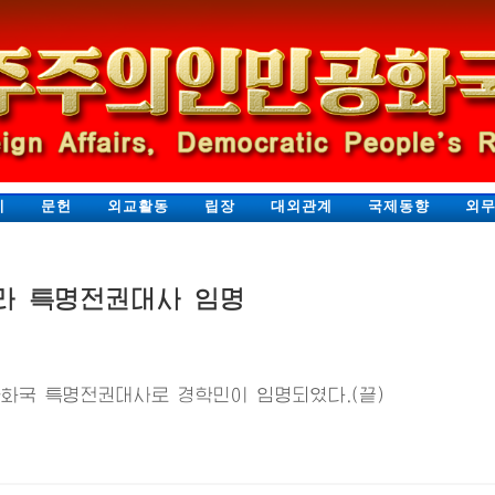
지
문헌
외교활동
립장
대외관계
국제동향
외
라 특명전권대사 임명
국 특명전권대사로 경학민이 임명되였다.(끝)