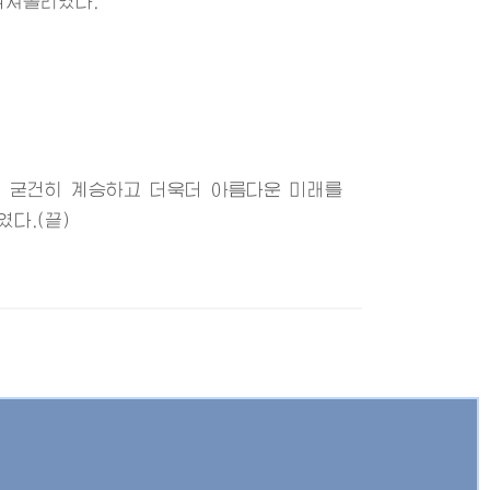
터쳐올리였다.
어 굳건히 계승하고 더욱더 아름다운 미래를
다.(끝)