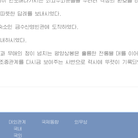
력히 인도해나가시는 최고수뇌분들을 우러러 격정의 환호를 
따뜻한 답례를 보내시였다.
숙소인 금수산영빈관에 도착하였다.
내하시였다.
과 우애의 정이 넘치는 평양상봉은 훌륭한 전통을 대를 이
조중관계를 다시금 보여주는 사변으로 력사에 뚜렷이 기록되였
대외관계
국제동향
외무성
국내
국외