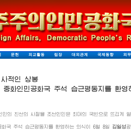
지
문헌
외교활동
립장
대외관계
국제동향
외
력사적인 상봉
 중화인민공화국 주석 습근평동지를 환영
인민의 친선의 사절을 조선인민은 최대의 국빈으로 뜨겁게 열
공화국 주석 습근평동지를 환영하는 의식이 6월 8일
김일성
광