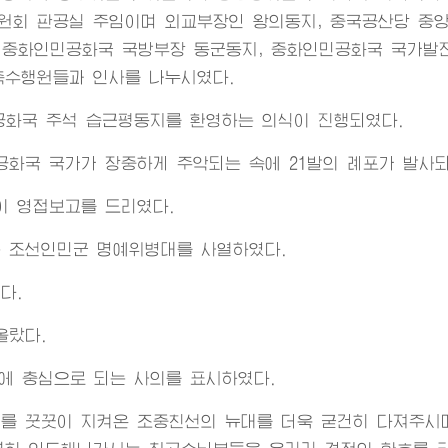
원회 판공실 주임이며 외교부장인 왕의동지, 중국공산당 중
 중화인민공화국 국방부장 동군동지, 중화인민공화국 국가발전
측수행원들과 인사를 나누시였다.
공화국 주석 습근평동지를 환영하는 의식이 진행되였다.
화국 국가가 장중하게 주악되는 속에 21발의 례포가 발사되
 영접보고를 드리였다.
 조선인민군 명예위병대를 사열하였다.
다.
올랐다.
에 충심으로 되는 사의를 표시하였다.
를 꿋꿋이 지켜온 조중친선의 뉴대를 더욱 굳건히 다져주시