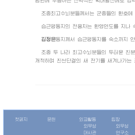
념원에 부응하는 전략적인 확대발전에로 강
조중최고수뇌분들께서는 군중들의 환호에 
습근평동지의 전용차는 환영연도를 지나 
김정은
동지
께서 습근평동지를 숙소까지 안
조중 두 나라 최고수뇌분들의 두터운 친분
개척하며 친선단결의 새 전기를 새겨나가는 
첫페지
문헌
외교활동
립장
외무성
외무성
대사관
연구소