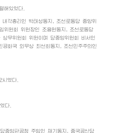
렬해있었다.
 내각총리인 박태성동지, 조선로동당 중앙위
임위원회 위원장인 조용원동지, 조선로동당
국 상무위원회 위원이며 당중앙위원회 비서인
민공화국 외무상 최선희동지, 조선민주주의인
오시였다.
였다.
 당중앙판공청 주임인 채기동지, 중국공산당