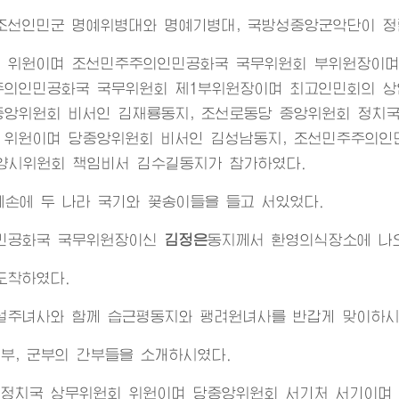
 조선인민군 명예위병대와 명예기병대, 국방성중앙군악단이 정
 위원이며 조선민주주의인민공화국 국무위원회 부위원장이며
주의인민공화국 국무위원회 제1부위원장이며 최고인민회의 상
중앙위원회 비서인 김재룡동지, 조선로동당 중앙위원회 정치
 위원이며 당중앙위원회 비서인 김성남동지, 조선민주주의인
양시위원회 책임비서 김수길동지가 참가하였다.
손에 두 나라 국기와 꽃송이들을 들고 서있었다.
민공화국 국무위원장이신
김정은
동지
께서 환영의식장소에 나
도착하였다.
설주녀사와 함께 습근평동지와 팽려원녀사를 반갑게 맞이하시
부, 군부의 간부들을 소개하시였다.
 정치국 상무위원회 위원이며 당중앙위원회 서기처 서기이며