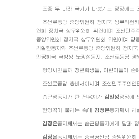
조중 두 나라 국기가 나붓기는 광장에는
조선로동당 중앙위원회 정치국 상무위원회
원회 정치국 상무위원회 위원이며 조선민주
중앙위원회 정치국 상무위원회 위원이며 당
리일환동지와 조선로동당 중앙위원회 정치국
민공화국 국방상 노광철동지, 조선로동당 평
평양시민들과 청년학생들, 어린이들이 손에
조선로동당 총비서이시며 조선민주주의인
습근평동지가 탄 전용차가
김일성
광장에 
환영곡이 울리는 속에
김정은
동지
께서 리
김정은
동지
께서는 습근평동지에게 당과 정
김정은
동지
께서는 중국공산당 중앙위원회