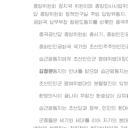
중앙위원회 정치국 위원이며 중앙외사사업위
당 중앙위원회 정책연구실 주임 당방유동지,
공화국 상무부장 왕문도동지를 비롯한 중국
중국공산당 중앙위원회 총서기, 중화인민
중화인민공화국 국가와 조선민주주의인민공
습근평동지에게 조선인민군 명예위병대장이
김정은
동지
의 안내를 받으며 습근평동지는
조선인민군 명예위병대의 분렬행진이 있었
환영의식이 끝나자 우렁찬 환호성이 터져
습근평동지는 조선당과 정부, 인민의 환대
군중들은 세기와 세대를 이어 자기의 본태