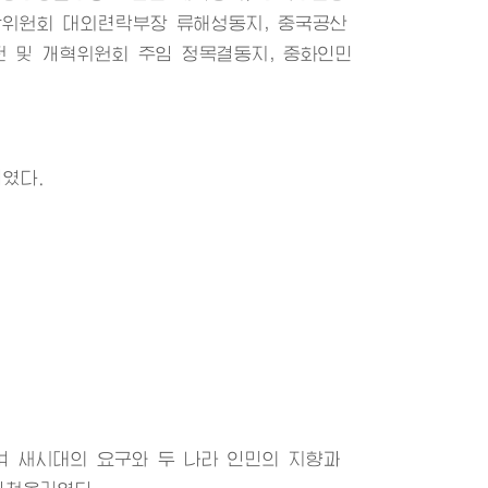
앙위원회 대외련락부장 류해성동지, 중국공산
 및 개혁위원회 주임 정목결동지, 중화인민
였다.
며 새시대의 요구와 두 나라 인민의 지향과