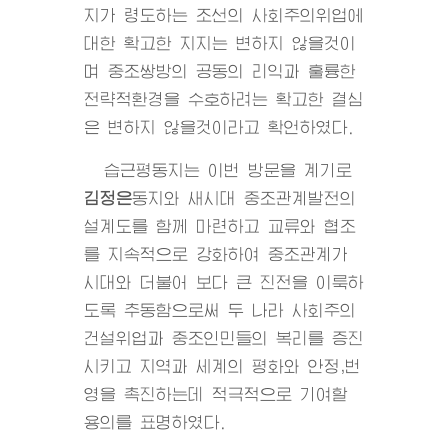
지가 령도하는 조선의 사회주의위업에
대한 확고한 지지는 변하지 않을것이
며 중조쌍방의 공동의 리익과 훌륭한
전략적환경을 수호하려는 확고한 결심
은 변하지 않을것이라고 확언하였다.
습근평동지는 이번 방문을 계기로
김정은
동지
와 새시대 중조관계발전의
설계도를 함께 마련하고 교류와 협조
를 지속적으로 강화하여 중조관계가
시대와 더불어 보다 큰 진전을 이룩하
도록 추동함으로써 두 나라 사회주의
건설위업과 중조인민들의 복리를 증진
시키고 지역과 세계의 평화와 안정,번
영을 촉진하는데 적극적으로 기여할
용의를 표명하였다.