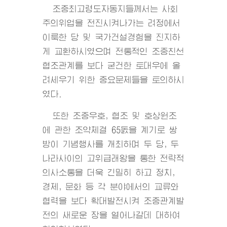
조중최고령도자동지들께서는 사회
주의위업을 전진시켜나가는 려정에서
이룩한 당 및 국가건설경험을 진지하
게 교환하시였으며 전통적인 조중친선
협조관계를 보다 굳건한 토대우에 올
려세우기 위한 중요문제들을 토의하시
였다.
또한 조중우호, 협조 및 호상원조
에 관한 조약체결 65돐을 계기로 쌍
방이 기념행사를 개최하며 두 당, 두
나라사이의 고위급래왕을 통한 전략적
의사소통을 더욱 긴밀히 하고 정치,
경제, 문화 등 각 분야에서의 교류와
협력을 보다 확대발전시켜 조중관계발
전의 새로운 장을 열어나갈데 대하여