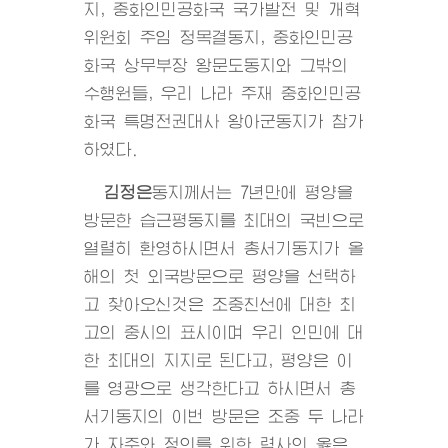
지, 중화인민공화국 국가발전 및 개혁
위원회 주임 정목결동지, 중화인민공
화국 상무부장 왕문도동지와 그밖의
수행원들, 우리 나라 주재 중화인민공
화국 특명전권대사 왕아군동지가 참가
하였다.
김정은
동지
께서는 7년만에 평양을
방문한 습근평동지를 최대의 국빈으로
열렬히 환영하시면서 총서기동지가 올
해의 첫 외국방문으로 평양을 선택하
고 찾아오신것은 조중친선에 대한 최
고의 중시의 표시이며 우리 인민에 대
한 최대의 지지로 된다고, 평양은 이
를 영광으로 생각한다고 하시면서 총
서기동지의 이번 방문은 조중 두 나라
가 자주와 정의를 위한 력사의 옳은