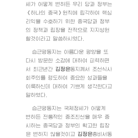
세가 어떻게 변하든 우리 당과 정부는
《하나의 중국》원칙에 립각하여 핵심
리익을 수호하기 위한 중국당과 정부
의 정책과 립장을 전적으로 지지성원
할것이라고 말씀하시였다.
습근평동지는 아름다운 평양을 또
다시 방문한 소감에 대하여 피력하면
서 최근년간
김정은
동지
께서 조선식사
회주의를 령도하여 중요한 성과들을
이룩하신데 대하여 기쁘게 생각한다고
말하였다.
습근평동지는 국제정세가 어떻게
변하든 전통적인 중조친선을 매우 중
시하는 중국당과 정부의 확고한 립장
은 변하지 않을것이고
김정은
총비서동