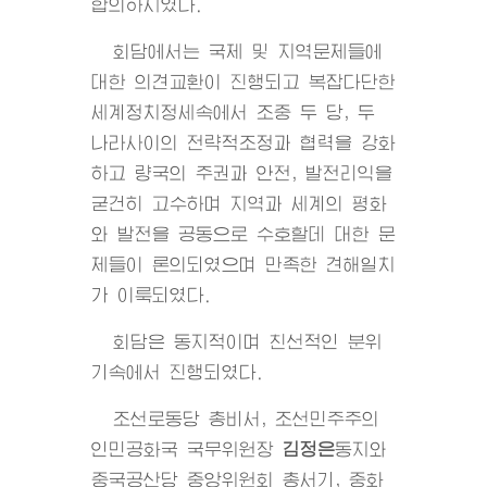
합의하시였다.
회담에서는 국제 및 지역문제들에
대한 의견교환이 진행되고 복잡다단한
세계정치정세속에서 조중 두 당, 두
나라사이의 전략적조정과 협력을 강화
하고 량국의 주권과 안전, 발전리익을
굳건히 고수하며 지역과 세계의 평화
와 발전을 공동으로 수호할데 대한 문
제들이 론의되였으며 만족한 견해일치
가 이룩되였다.
회담은 동지적이며 친선적인 분위
기속에서 진행되였다.
조선로동당 총비서, 조선민주주의
인민공화국 국무위원장
김정은
동지
와
중국공산당 중앙위원회 총서기, 중화