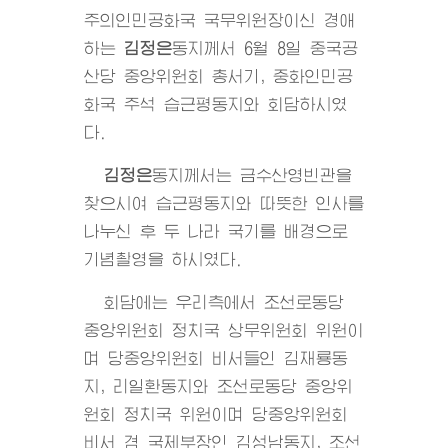
주의인민공화국 국무위원장이신 경애
하는
김정은
동지
께서 6월 8일 중국공
산당 중앙위원회 총서기, 중화인민공
화국 주석 습근평동지와 회담하시였
다.
김정은
동지
께서는 금수산영빈관을
찾으시여 습근평동지와 따뜻한 인사를
나누신 후 두 나라 국기를 배경으로
기념촬영을 하시였다.
회담에는 우리측에서 조선로동당
중앙위원회 정치국 상무위원회 위원이
며 당중앙위원회 비서들인 김재룡동
지, 리일환동지와 조선로동당 중앙위
원회 정치국 위원이며 당중앙위원회
비서 겸 국제부장인 김성남동지, 조선