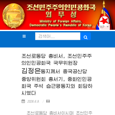
언 어 :
KP
조선로동당 총비서, 조선민주주
의인민공화국 국무위원장
김정은
동지
께서 중국공산당
중앙위원회 총서기, 중화인민공
화국 주석 습근평동지와 회담하
시였다
2026.6.9.
조선로동당 총비서이시며 조선민주