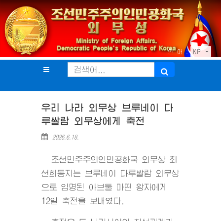
언 어 :
KP
우리 나라 외무상 브루네이 다
루쌀람 외무상에게 축전
2026.6.18.
조선민주주의인민공화국 외무상 최
선희동지는 브루네이 다루쌀람 외무상
으로 임명된 아브둘 마띤 왕자에게
12일 축전을 보내였다.