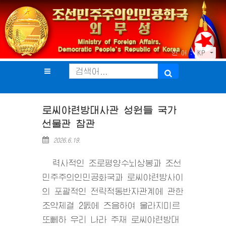
언 어 :
KP
로씨야련방대사관 성원들 국가
선물관 참관
2026.6.19.
력사적인 조로평양수뇌상봉과 조선
민주주의인민공화국과 로씨야련방사이
의 포괄적인 전략적동반자관계에 관한
조약체결 2돐에 즈음하여 울라지미르
또뻬하 우리 나라 주재 로씨야련방대