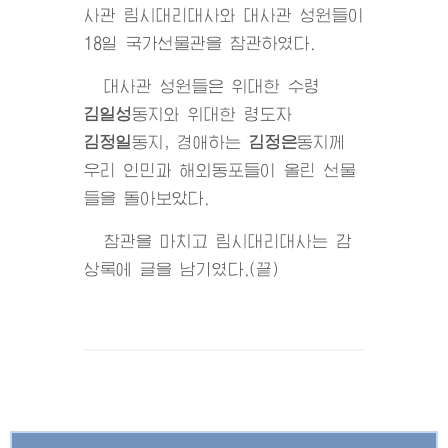
사관 림시대리대사와 대사관 성원들이
18일 국가선물관을 참관하였다.
대사관 성원들은
위대한
수령
김일성
동지
와
위대한
령도자
김정일
동지
, 경애하는
김정은
동지
께
우리 인민과 해외동포들이 올린 선물
들을 돌아보았다.
참관을 마치고 림시대리대사는 감
상록에 글을 남기였다.(끝)