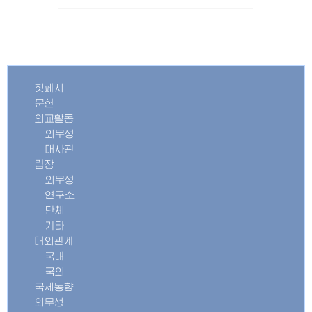
첫페지
문헌
외교활동
외무성
대사관
립장
외무성
연구소
단체
기타
대외관계
국내
국외
국제동향
외무성