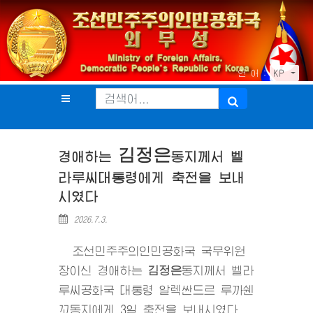
언 어 :
KP
김정은
경애하는
동지
께서 벨
라루씨대통령에게 축전을 보내
시였다
2026.7.3.
조선민주주의인민공화국 국무위원
장이신 경애하는
김정은
동지
께서 벨라
루씨공화국 대통령 알렉싼드르 루까쉔
꼬동지에게 3일 축전을 보내시였다.