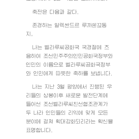
축전은 다음과 같다.
존경하는 알렉싼드르 루까쉔꼬동
지,
나는 벨라루씨공화국 국경절에 즈
음하여 조선민주주의인민공화국정부와
인민의 이름으로 벨라루씨공화국정부
와 인민에게 따뜻한 축하를 보냅니다.
나는 지난 3월 평양에서 진행된 우
리들의 상봉이후 새로운 발전단계에
들어선 조선벨라루씨친선협조관계가
두 나라 인민들의 리익에 맞게 모든
분야에 걸쳐 확대강화되리라는 확신을
표명합니다.