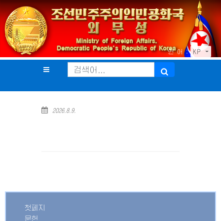
언 어 :
KP
2026.8.9.
첫페지
문헌