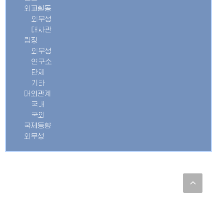
외교활동
외무성
대사관
립장
외무성
연구소
단체
기타
대외관계
국내
국외
국제동향
외무성