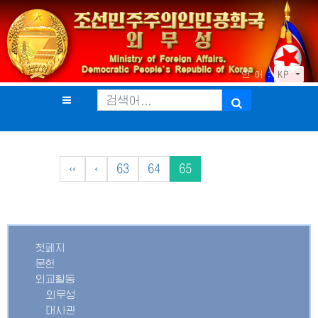
언 어 :
KP
‹‹
‹
63
64
65
첫페지
문헌
외교활동
외무성
대사관