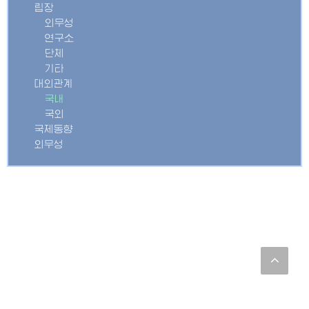
립장
외무성
연구소
단체
기타
대외관계
국내
국외
국제동향
외무성