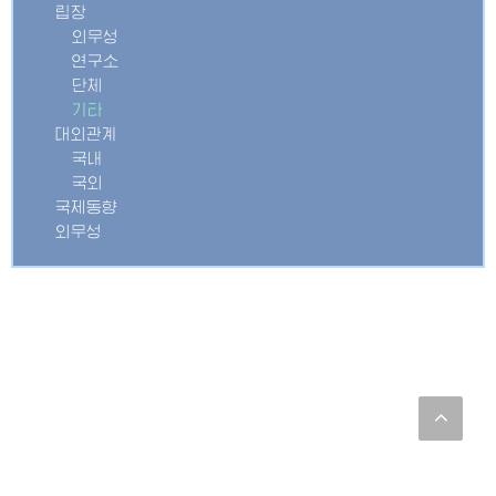
립장
외무성
연구소
단체
기타
대외관계
국내
국외
국제동향
외무성