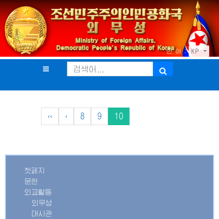
언 어 :
KP
‹‹
‹
8
9
10
첫페지
문헌
외교활동
외무성
대사관