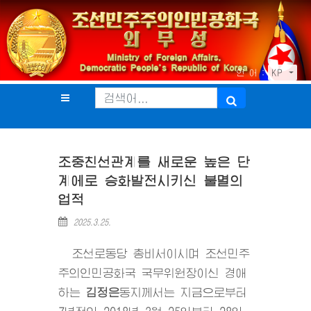
언 어 :
KP
조중친선관계를 새로운 높은 단
계에로 승화발전시키신 불멸의
업적
2025.3.25.
조선로동당 총비서이시며 조선민주
주의인민공화국 국무위원장이신 경애
하는
김정은
동지
께서는 지금으로부터