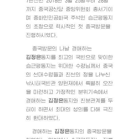
7년전인 2018년 3월 25일부터 28일
까지 중국공산당 중앙위원회 총서기이
며 중화인민공화국 주석인 습근평동지
의 초청으로 력사적인 첫 중국방문을
진행하시였다.
중국방문의 나날 경애하는
김정은
동지
를 최고의 국빈으로 맞이한
습근평동지는
위대한
수령님께서 중국
의 선대수령들과 친선의 정을 나누신
낚시터국빈관 양원재에서 특별히 오찬
을 마련하고 가정적인 분위기속에서
경애하는
김정은
동지
와 친분관계를 두
터이 하면서 최대의 성의를 다해 극진
히 환대하였다.
경애하는
김정은
동지
의 중국방문을