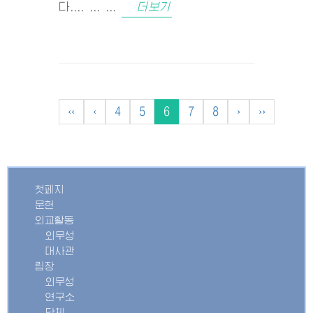
다.... ... ...
더보기
‹‹
‹
4
5
6
7
8
›
››
첫페지
문헌
외교활동
외무성
대사관
립장
외무성
연구소
단체