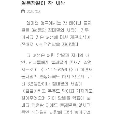
얼음장같이 찬 세상
2024.12.9.
얼마전 영국에서는 갓 태여난 둘째
딸을 3년동안 침대밑의 서랍에 가두
어넣고 키운 녀성에 대한 재판소식이
전해져 사회적경악을 자아냈다.
그 녀성은 어린 맏딸과 자기의 애
인, 친척들에게 둘째딸의 존재가 알려
지는것이 《매우 두려웠다》고 하면서
둘째딸의 출생등록도 하지 않은채 무
려 3년동안이나 침대밑의 서랍에
《감금》하고 우유도 먹이고 기저귀도
갈아주었으며 지어 맏딸을 학교에 보
내고 외출할 때에도 둘째딸을 몇시간
동안 침대밑의 서랍에 그냥 놓아두었