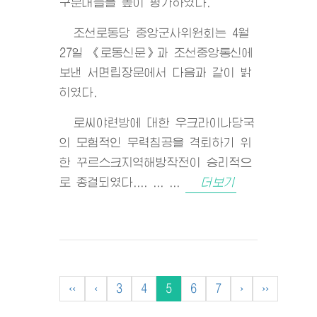
구분대들을 높이 평가하였다.
조선로동당 중앙군사위원회는 4월
27일 《로동신문》과 조선중앙통신에
보낸 서면립장문에서 다음과 같이 밝
히였다.
로씨야련방에 대한 우크라이나당국
의 모험적인 무력침공을 격퇴하기 위
한 꾸르스크지역해방작전이 승리적으
로 종결되였다.... ... ...
더보기
‹‹
‹
3
4
5
6
7
›
››