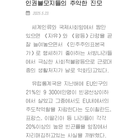
인권불모지들의 추악한 진모
2025.5.23.
세계인류와 국제사회앞에서 짬만
있으면 《자유》와 《평등》타령을 곧
잘 늘여놓으면서 《민주주의표본국
가》로 행세하기 좋아하는 서방나라들
에서 극심한 사회적불평등으로 근로대
중의 생활처지가 날로 악화되고있다.
유럽통계국은 지난해에 EU인구의
21%인 9 300여만명이 빈궁선상이하
에서 살았고 그중에서도 EU내에서의
주도적역할을 자랑한다는 도이췰란드,
프랑스, 이딸리아 등 나라들이 각각
20%이상의 높은 빈곤률을 앞장에서
자리매김하고있는 사실을 까밝혔다.