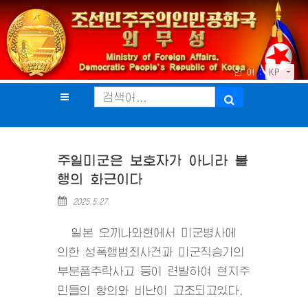
언 어 :
KP
주일미군은 보호자가 아니라 불
행의 화근이다
2025.5.27.
일본 오끼나와현에서 미군병사에
의한 성폭행범죄사건과 미군직승기의
부분품추락사고 등이 련발하여 현지주
민들의 항의와 비난이 고조되고있다.