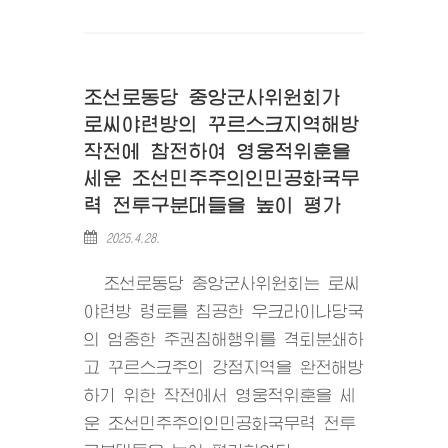
조선로동당 중앙군사위원회가
로씨야련방의 꾸르스크지역해방
작전에 참전하여 영웅적위훈을
세운 조선민주주의인민공화국무
력 전투구분대들을 높이 평가
2025.4.28.
조선로동당 중앙군사위원회는 로씨
야련방 령토를 침공한 우크라이나당국
의 엄중한 주권침해행위를 격퇴분쇄하
고 꾸르스크주의 강점지역을 완전해방
하기 위한 작전에서 영웅적위훈을 세
운 조선민주주의인민공화국무력 전투