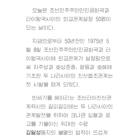
오늘은 조선민주주의인민공화국과
타이왕국사이의 외교관계설정 50돐이
되는 날이다.
지금으로부터 50년전인 1975년 5
월 8일 조선민주주의인민공화국과 타
이왕국사이에 외교관계가 설정됨으로
써 자주성과 호상존중, 평등과 호혜에
기초한 두 나라사이의 친선협조관계는
첫 시발을 떼게 되였다.
반세기를 헤아리는 조선타이친선관
계력사의 갈피갈피에는 두 나라사이의
관계발전을 위하여 크나큰 심혈과 로
고를 기울이신
위대한
수령
김일성
동지
의 불멸의 업적이 뜨겁게